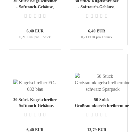
30 Stück Kugelschreiber
30 Stück Kugelschreiber
- Softtouch-Gehäuse,
- Softtouch-Gehäuse,
Strichstärke: 0,45mm,
Strichstärke: 0,45mm,
schnell trocknende
schnell trocknende
Tinte, Farbe: Blau
Tinte, Farbe: schwarz
6,40 EUR
6,40 EUR
0,21 EUR pro 1 Stück
0,21 EUR pro 1 Stück
30 Stück Kugelschreiber
50 Stück
- Softtouch-Gehäuse,
Großraumkugelschreibermine
Strichstärke: 0,45mm,
schwarz Sparpack
schnell trocknende
Tinte, Farbe: farblich
sortiert
6,40 EUR
13,79 EUR