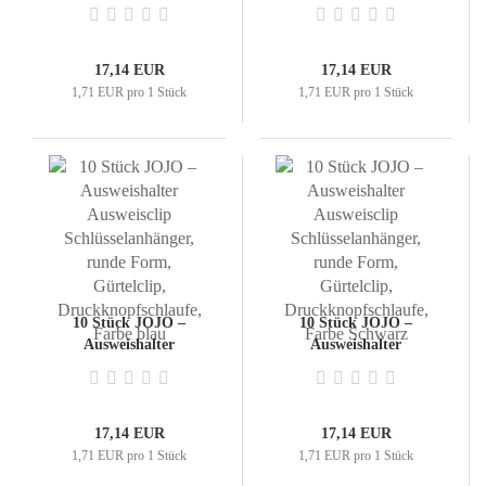
Ausweisclip
Ausweisclip
Schlüsselanhänger,
Schlüsselanhänger,
runde Form, Gürtelclip,
runde Form, Gürtelclip,
Druckknopfschlaufe,
Druckknopfschlaufe,
17,14 EUR
17,14 EUR
Farbe rot
Farbe grau
1,71 EUR pro 1 Stück
1,71 EUR pro 1 Stück
10 Stück JOJO –
10 Stück JOJO –
Ausweishalter
Ausweishalter
Ausweisclip
Ausweisclip
Schlüsselanhänger,
Schlüsselanhänger,
runde Form, Gürtelclip,
runde Form, Gürtelclip,
Druckknopfschlaufe,
Druckknopfschlaufe,
17,14 EUR
17,14 EUR
Farbe blau
Farbe Schwarz
1,71 EUR pro 1 Stück
1,71 EUR pro 1 Stück