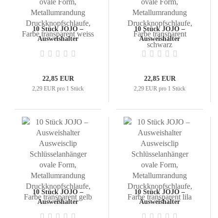
10 Stück JOJO –
10 Stück JOJO –
Ausweishalter
Ausweishalter
Ausweisclip
Ausweisclip
Schlüsselanhänger ovale
Schlüsselanhänger ovale
Form,
Form,
Metallumrandung
Metallumrandung
22,85 EUR
22,85 EUR
Druckknopfschlaufe,
Druckknopfschlaufe,
2,29 EUR pro 1 Stück
2,29 EUR pro 1 Stück
Farbe transparent weiss
Farbe transparent
schwarz
10 Stück JOJO –
10 Stück JOJO –
Ausweishalter
Ausweishalter
Ausweisclip
Ausweisclip