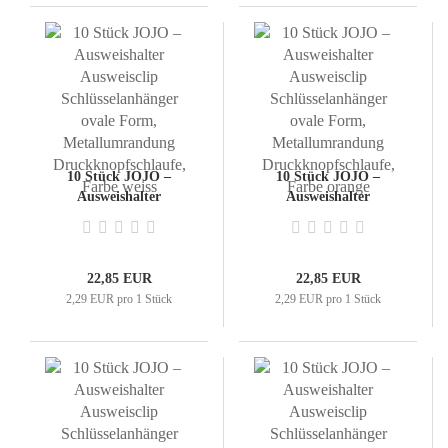
10 Stück JOJO –
10 Stück JOJO –
Ausweishalter
Ausweishalter
Ausweisclip
Ausweisclip
Schlüsselanhänger ovale
Schlüsselanhänger ovale
Form,
Form,
Metallumrandung
Metallumrandung
22,85 EUR
22,85 EUR
Druckknopfschlaufe,
Druckknopfschlaufe,
2,29 EUR pro 1 Stück
2,29 EUR pro 1 Stück
Farbe weiss
Farbe orange