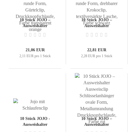
10 Stück JOJO –
10 Stück JOJO –
Ausweishalter
Ausweishalter
Ausweisclip
Ausweisclip
Schlüsselanhänger,
Schlüsselanhänger,
runde Form, Gürtelclip,
runde Form, drehbarer
Druckknopfschlaufe,
Krokoclip,
21,06 EUR
22,81 EUR
Farbe transparent
textilversärkte Lasche,
2,11 EUR pro 1 Stück
2,28 EUR pro 1 Stück
orange
Farbe schwarz
10 Stück JOJO -
10 Stück JOJO –
Ausweishalter
Ausweishalter
Ausweisclip
Ausweisclip