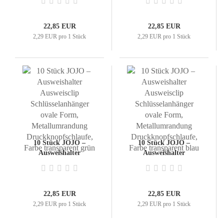
Schlüsselanhänger ovale
Schlüsselanhänger ovale
Form,
Form,
Metallumrandung
Metallumrandung
22,85 EUR
22,85 EUR
Druckknopfschlaufe,
Druckknopfschlaufe,
2,29 EUR pro 1 Stück
2,29 EUR pro 1 Stück
Farbe pink
Farbe silber
10 Stück JOJO –
10 Stück JOJO –
Ausweishalter
Ausweishalter
Ausweisclip
Ausweisclip
Schlüsselanhänger ovale
Schlüsselanhänger ovale
Form,
Form,
Metallumrandung
Metallumrandung
22,85 EUR
22,85 EUR
Druckknopfschlaufe,
Druckknopfschlaufe,
2,29 EUR pro 1 Stück
2,29 EUR pro 1 Stück
Farbe transparent grün
Farbe transparent blau