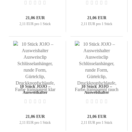
Schlüsselanhänger,
Schlüsselanhänger,
runde Form, Gürtelclip,
runde Form, Gürtelclip,
Druckknopfschlaufe,
Druckknopfschlaufe,
21,06 EUR
21,06 EUR
Farbe transparent grün
Farbe transparent gelb
2,11 EUR pro 1 Stück
2,11 EUR pro 1 Stück
10 Stück JOJO –
10 Stück JOJO –
Ausweishalter
Ausweishalter
Ausweisclip
Ausweisclip
Schlüsselanhänger,
Schlüsselanhänger,
runde Form, Gürtelclip,
runde Form, Gürtelclip,
Druckknopfschlaufe,
Druckknopfschlaufe,
21,06 EUR
21,06 EUR
Farbe transparent klar
Farbe transparent
2,11 EUR pro 1 Stück
2,11 EUR pro 1 Stück
rauch