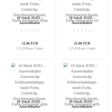
10 Stück JOJO –
10 Stück JOJO –
Ausweishalter
Ausweishalter
Ausweisclip
Ausweisclip
Schlüsselanhänger,
Schlüsselanhänger,
runde Form, Gürtelclip,
runde Form, Gürtelclip,
Druckknopfschlaufe,
Druckknopfschlaufe,
21,06 EUR
21,06 EUR
Farbe transparent Blau
Farbe transparent rot
2,11 EUR pro 1 Stück
2,11 EUR pro 1 Stück
10 Stück JOJO –
10 Stück JOJO –
Ausweishalter
Ausweishalter
Ausweisclip
Ausweisclip