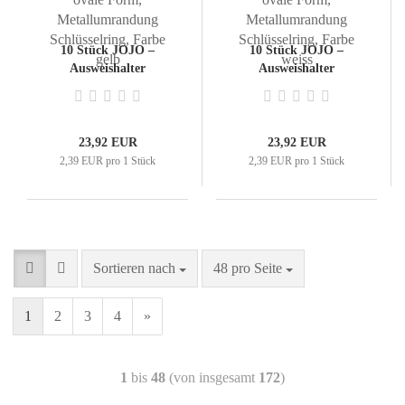
10 Stück JOJO –
10 Stück JOJO –
Ausweishalter
Ausweishalter
Ausweisclip
Ausweisclip
Schlüsselanhänger ovale
Schlüsselanhänger ovale
Form,
Form,
Metallumrandung
Metallumrandung
23,92 EUR
23,92 EUR
Schlüsselring, Farbe
Schlüsselring, Farbe
2,39 EUR pro 1 Stück
2,39 EUR pro 1 Stück
gelb
weiss
Sortieren nach
48 pro Seite
1
2
3
4
»
1
bis
48
(von insgesamt
172
)