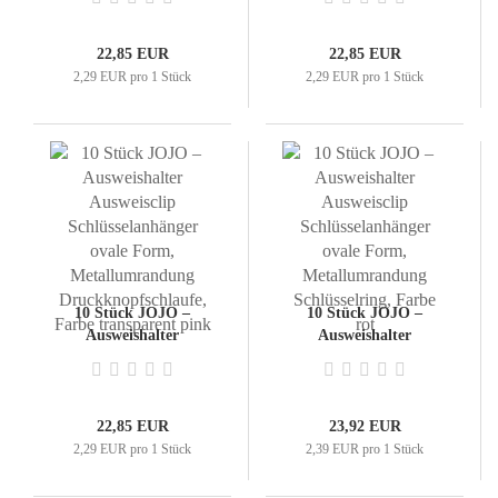
Schlüsselanhänger ovale
Schlüsselanhänger ovale
Form,
Form,
Metallumrandung
Metallumrandung
22,85 EUR
22,85 EUR
Druckknopfschlaufe,
Druckknopfschlaufe,
2,29 EUR pro 1 Stück
2,29 EUR pro 1 Stück
Farbe transparent gelb
Farbe transparent lila
10 Stück JOJO –
10 Stück JOJO –
Ausweishalter
Ausweishalter
Ausweisclip
Ausweisclip
Schlüsselanhänger ovale
Schlüsselanhänger ovale
Form,
Form,
Metallumrandung
Metallumrandung
22,85 EUR
23,92 EUR
Druckknopfschlaufe,
Schlüsselring, Farbe rot
2,29 EUR pro 1 Stück
2,39 EUR pro 1 Stück
Farbe transparent pink