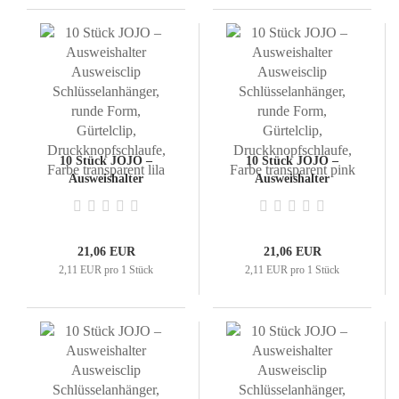
10 Stück JOJO –
10 Stück JOJO –
Ausweishalter
Ausweishalter
Ausweisclip
Ausweisclip
Schlüsselanhänger,
Schlüsselanhänger,
runde Form, Gürtelclip,
runde Form, Gürtelclip,
Druckknopfschlaufe,
Druckknopfschlaufe,
21,06 EUR
21,06 EUR
Farbe transparent lila
Farbe transparent pink
2,11 EUR pro 1 Stück
2,11 EUR pro 1 Stück