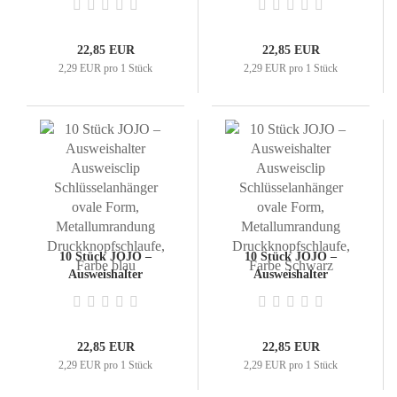
Schlüsselanhänger ovale
Schlüsselanhänger ovale
Form,
Form,
Metallumrandung und
Metallumrandung
22,85 EUR
22,85 EUR
Schlaufenclip aus
Druckknopfschlaufe,
2,29 EUR pro 1 Stück
2,29 EUR pro 1 Stück
Metall, Farbe: schwarz
Farbe rot
10 Stück JOJO –
10 Stück JOJO –
Ausweishalter
Ausweishalter
Ausweisclip
Ausweisclip
Schlüsselanhänger ovale
Schlüsselanhänger ovale
Form,
Form,
Metallumrandung
Metallumrandung
22,85 EUR
22,85 EUR
Druckknopfschlaufe,
Druckknopfschlaufe,
2,29 EUR pro 1 Stück
2,29 EUR pro 1 Stück
Farbe blau
Farbe Schwarz