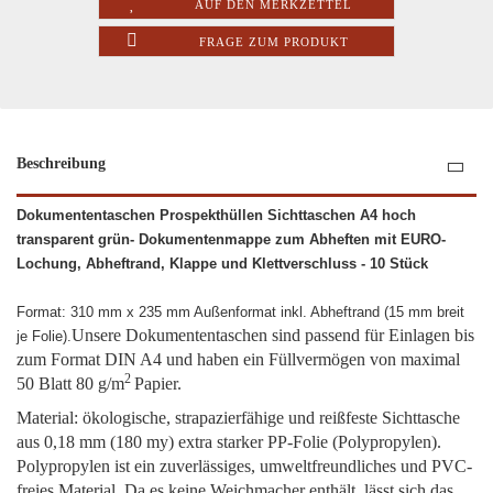
AUF DEN MERKZETTEL
FRAGE ZUM PRODUKT
Beschreibung
Dokumententaschen Prospekthüllen Sichttaschen A4 hoch
transparent grün- Dokumentenmappe zum Abheften mit EURO-
Lochung, Abheftrand, Klappe und Klettverschluss - 10 Stück
Format: 310 mm x 235 mm Außenformat inkl. Abheftrand (15 mm breit
Unsere Dokumententaschen sind passend für Einlagen bis
je Folie).
zum Format DIN A4 und haben ein Füllvermögen von maximal
2
50 Blatt 80 g/m
Papier.
Material: ökologische, strapazierfähige und reißfeste Sichttasche
aus 0,18 mm (180 my) extra starker PP-Folie (Polypropylen).
Polypropylen ist ein zuverlässiges, umweltfreundliches und PVC-
freies Material. Da es keine Weichmacher enthält, lässt sich das