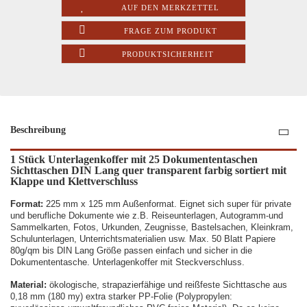
AUF DEN MERKZETTEL
FRAGE ZUM PRODUKT
PRODUKTSICHERHEIT
Beschreibung
1 Stück Unterlagenkoffer mit 25 Dokumententaschen
Sichttaschen DIN Lang quer transparent farbig sortiert mit
Klappe und Klettverschluss
Format:
225
mm x 125
mm Au
ß
enformat
.
E
ignet sich super für priv
a
te
und berufliche Dokumente wie z.
B.
Reiseunterlagen, Autogramm-und
Sammelkarten, Fotos, Urkunden, Zeugnisse,
Bastelsachen, Kleinkram,
Schulunterlagen, Unterrichtsmaterialien
usw.
Max. 50
Blatt
Papiere
80g/qm bis DIN Lang Größe
passen einfach und sicher in die
Dokumententasche. Unterlagenkoffer mit Steckverschluss.
Material
:
ökologische,
strapazierfäh
i
ge und reißfeste
S
ichttasche aus
0,18 mm (180 my)
extra
starke
r
PP-Folie (Polypropylen: