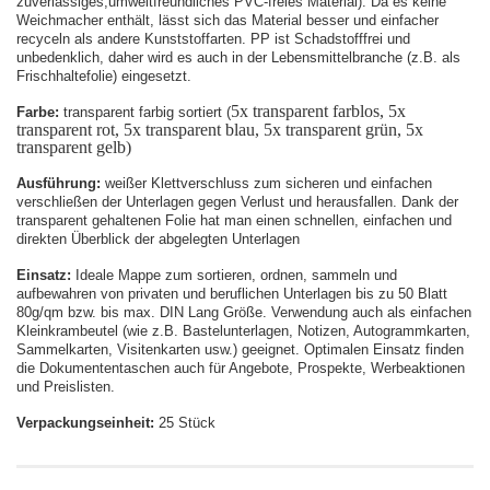
zuverlässiges,u
mweltfreundliche
s PVC-freies Material
)
. Da es keine
Weichmacher enthält, lässt sich das Material
besser und einfacher
r
e
cyceln
als andere Kunststoffarten. PP ist Schadstofffrei und
unbedenklich, daher wird es auch in der Lebensmittelbranche
(
z.B. als
Frischhaltefolie
)
eingesetzt.
5x transparent farblos, 5x
F
arbe:
transparent farbig sortiert (
transparent rot, 5x transparent blau, 5x transparent grün, 5x
transparent gelb)
Au
s
führung
:
w
e
iße
r
Klettverschluss zum sicheren
und einfache
n
verschließen
der Unterlagen
gegen Verlust
und herausfallen
.
Dank der
transparent
gehaltenen Folie hat man einen schnellen, einfache
n
und
direkte
n
Überblick der abgelegten Unterlagen
Einsatz
:
Ideale Mappe zum sortieren, ordnen, sammeln und
aufb
ew
a
h
ren von privaten und berufliche
n
Unterlagen bis zu 50
Blatt
80g/qm bzw. bis max. DIN Lang Größe.
Verwendung
auch
als einfachen
Kleinkrambeutel (wie z.
B
.
Bastelunterlagen
, Notizen, Autogrammkarten,
Sammelkarten, Visitenkarten usw.) geeignet.
Optimale
n
Einsatz finden
die Dokumententaschen auch für Angebote, Prospekte, Werbeaktionen
und Preislisten.
V
er
packungseinheit:
25 Stück