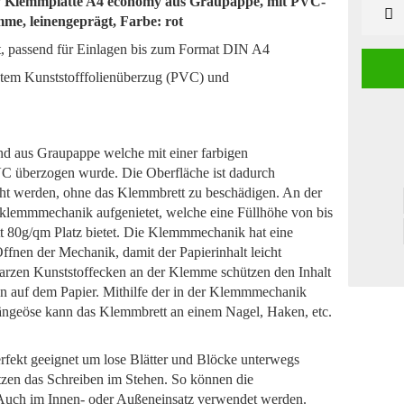
e / Klemmplatte A4 economy aus Graupappe, mit PVC-
Stück
me, leinengeprägt, Farbe: rot
 passend für Einlagen bis zum Format DIN A4
tem Kunststofffolienüberzug (PVC) und
d aus Graupappe welche mit einer farbigen
VC überzogen wurde. Die Oberfläche ist dadurch
t werden, ohne das Klemmbrett zu beschädigen. An der
lklemmmechanik aufgenietet, welche eine Füllhöhe von bis
tt 80g/qm Platz bietet. Die Klemmmechanik hat eine
ffnen der Mechanik, damit der Papierinhalt leicht
rzen Kunststoffecken an der Klemme schützen den Inhalt
en auf dem Papier. Mithilfe der in der Klemmmechanik
hängeöse kann das Klemmbrett an einem Nagel, Haken, etc.
erfekt geeignet um lose Blätter und Blöcke unterwegs
ützen das Schreiben im Stehen. So können die
Auch im Innen- oder Außeneinsatz verwendet werden.