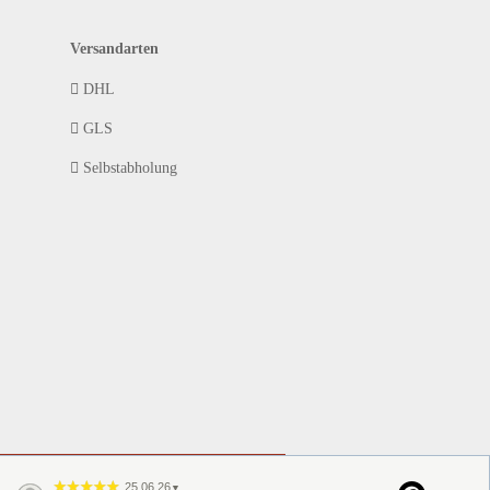
Versandarten
DHL
GLS
Selbstabholung
25.06.26
▼