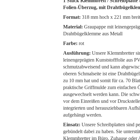
1 Stück Klemmbrett / Schreibplatt
Folien-Überzug, mit Drahtbügelklem
Format:
318 mm hoch x 221 mm breit,
Material:
Graupappe mit leinengepräg
Drahtbügelklemme aus Metall
Farbe:
rot
Ausführung:
Unsere Klemmbretter sin
leinengeprägten Kunststofffolie aus P
schmutzabweisend und kann abgewisch
oberen Schmalseite ist eine Drahtbüge
zu 10 mm hat und somit für ca. 70 Bla
praktische Griffmulde zum einfachen Ö
ausgewechselt werden kann. Die schwa
vor dem Einreißen und vor Druckstell
integrierten und herausziehbaren Auf
aufgehängt werden.
Einsatz:
Unsere Schreibplatten sind p
gebündelt dabei zu haben. Sie unterst
Klemmbretter im Büro, Zuhause oder 