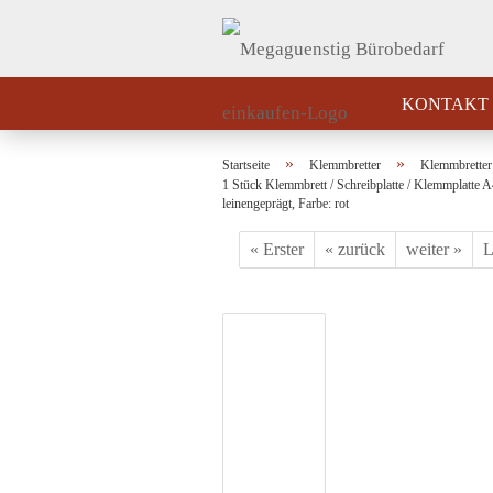
KONTAKT
»
»
Startseite
Klemmbretter
Klemmbretter 
1 Stück Klemmbrett / Schreibplatte / Klemmplatte
leinengeprägt, Farbe: rot
« Erster
« zurück
weiter »
L