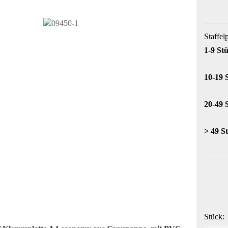
Staffel
1-9 St
10-19 
20-49 
> 49 S
Stück: