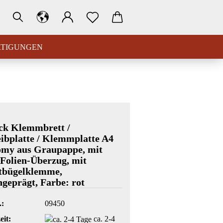
RTIGUNGEN
ck Klemmbrett /
ibplatte / Klemmplatte A4
omy aus Graupappe, mit
Folien-Überzug, mit
tbügelklemme,
ngeprägt, Farbe: rot
.:
09450
eit:
ca. 2-4