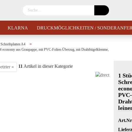
KLARNA
DRUCKMÖGLICHKEITEN / SONDERANFE
»
Schreibplatten A4
 A4 economy aus Graupappe, mit PVC-Folien-Überzug, mit Drahtbügelklemme,
11
Artikel in dieser Kategorie
etzter »
1 Stü
Schre
econ
PVC-
Drah
leine
Art.Nr
Lieferz