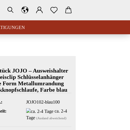
RTIGUNGEN
tück JOJO – Ausweishalter
isclip Schlüsselanhänger
e Form Metallumrandung
knopfschlaufe, Farbe blau
.:
JOJO102-blau100
eit:
ca. 2-4
Tage
(Ausland abweichend)