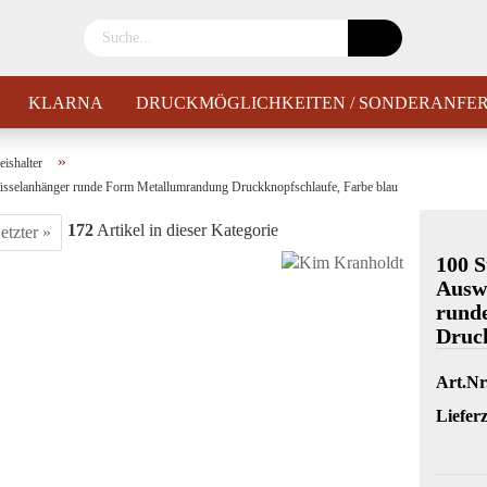
KLARNA
DRUCKMÖGLICHKEITEN / SONDERANFE
»
ishalter
üsselanhänger runde Form Metallumrandung Druckknopfschlaufe, Farbe blau
172
Artikel in dieser Kategorie
etzter »
100 S
Auswe
rund
Druck
Art.Nr
Lieferz