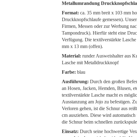
Metallumrandung Druckknopfschla
Format:
ca. 35 mm breit x 103 mm hoc
Druckknopfschlaufe gemessen). Unsere
Firmen, Messen oder zur Werbung nach
Tampondruck). Hierfür steht eine Dru
Verfügung. Die textilverstärkte Lasc
mm x 13 mm (offen).
Material:
runder Ausweishalter aus Kun
Lasche mit Metalldruckknopf
Farbe:
blau
Ausführung:
Durch den großen Befest
an Hosen, Jacken, Hemden, Blusen, etc
textilverstärkte Lasche macht es möglic
Ausstanzung am Jojo zu befestigen. Zu
Verloren gehen, ist die Schnur aus rei
cm ausziehen. Diese wird automatisch
die Schnur beim schnellen zurückspule
Einsatz:
Durch seine hochwertige Vera