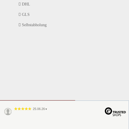
DHL
GLS
Selbstabholung
25.06.26
▼