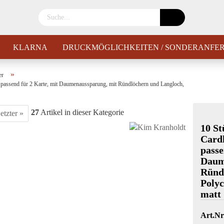
KLARNA
DRUCKMÖGLICHKEITEN / SONDERANFE
»
er
, passend für 2 Karte, mit Daumenaussparung, mit Ründlöchern und Langloch,
27
Artikel in dieser Kategorie
etzter »
10 St
Cardh
passe
Daum
Ründl
Polyc
matt
Art.Nr