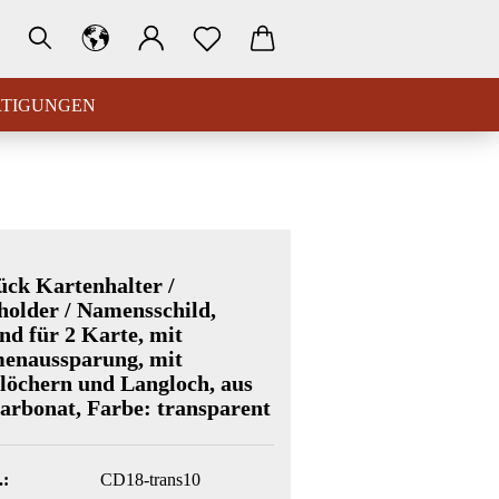
RTIGUNGEN
ück Kartenhalter /
older / Namensschild,
nd für 2 Karte, mit
enaussparung, mit
öchern und Langloch, aus
arbonat, Farbe: transparent
.:
CD18-trans10