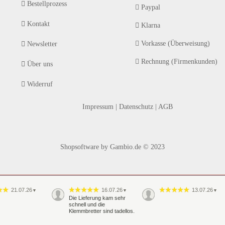
Bestellprozess
Paypal
Kontakt
Klarna
Vorkasse (Überweisung)
Newsletter
Rechnung (Firmenkunden)
Über uns
Widerruf
Impressum
|
Datenschutz
|
AGB
Shopsoftware
by Gambio.de © 2023
21.07.26
16.07.26
13.07.26
▼
▼
▼
Die Lieferung kam sehr
schnell und die
Klemmbretter sind tadellos.