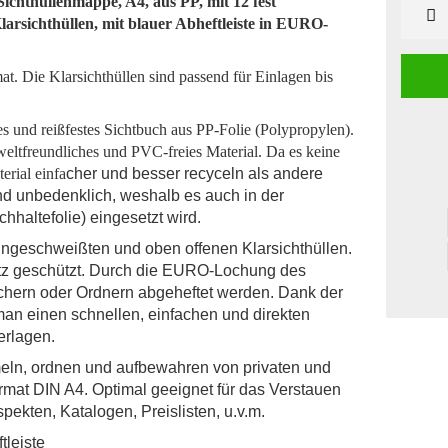
chthüllenmappe, A4, aus PP, mit 12 fest
Stück
arsichthüllen, mit blauer Abheftleiste in EURO-
 Die Klarsichthüllen sind passend für Einlagen bis
ges und reißfestes Sichtbuch aus PP-Folie (Polypropylen).
weltfreundliches und PVC-freies Material. Da es keine
erial einfa
cher und besser recyceln als andere
 und unbedenklich, weshalb es auch in der
chhaltefolie) eingesetzt wird.
eingeschweißten und oben offenen Klarsichthüllen.
tz geschützt. Durch die EURO-Lochung des
chern oder Ordnern abgeheftet werden. Dank der
man einen schnellen, einfachen und direkten
erlagen.
meln, ordnen und aufbewahren von privaten und
rmat DIN A4. Optimal geeignet für das Verstauen
ekten, Katalogen, Preislisten, u.v.m.
tleiste