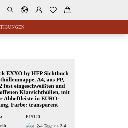
RTIGUNGEN
ück EXXO by HFP Sichtbuch
hthüllenmappe, A4, aus PP,
2 fest eingeschweißten und
offenen Klarsichthüllen, mit
r Abheftleiste in EURO-
ng, Farbe: transparent
.:
E15120
eit:
ca. 2-4