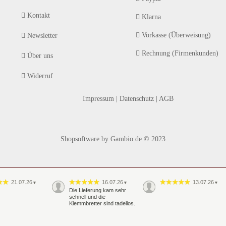
Kontakt
Klarna
Vorkasse (Überweisung)
Newsletter
Rechnung (Firmenkunden)
Über uns
Widerruf
Impressum
|
Datenschutz
|
AGB
Shopsoftware
by Gambio.de © 2023
21.07.26
16.07.26
13.07.26
▼
▼
▼
Die Lieferung kam sehr
schnell und die
Klemmbretter sind tadellos.