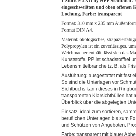
1 Stück EXXO by HFP Sichtbuch / Si
eingeschweißten und oben offenen Kl
Lochung, Farbe: transparent
Format: 310 mm x 235 mm Außenformat.
Format DIN A4.
Material: ökologisches, strapazierfähi
Polypropylen ist ein zuverlässiges, um
Weichmacher enthält, lässt sich das Mat
Kunststoffe. PP ist schadstofffrei
Lebensmittelbranche (z. B. als Fris
Ausführung: ausgestattet mit fest 
So sind die Unterlagen vor Schmu
Sichtbuchs kann dieses in Ringbü
transparenten Klarsichthüllen hat 
Überblick über die abgelegten Unt
Einsatz: ideal zum sortieren, sam
beruflichen Unterlagen bis zum Fo
und Schützen von Angeboten, Prosp
Farbe: transparent mit blauer Abhef