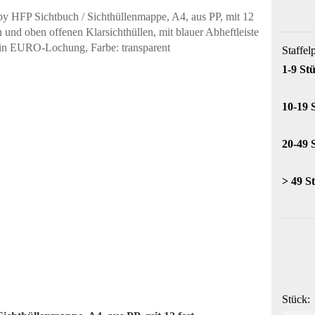
Staffel
1-9 St
10-19 
20-49 
> 49 S
Stück: