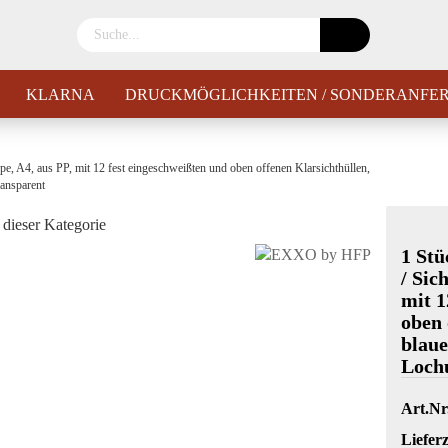
KLARNA
DRUCKMÖGLICHKEITEN / SONDERANFE
 A4, aus PP, mit 12 fest eingeschweißten und oben offenen Klarsichthüllen,
ransparent
 dieser Kategorie
1 St
/ Sic
mit 1
oben 
blaue
Lochu
Art.Nr
Lieferz