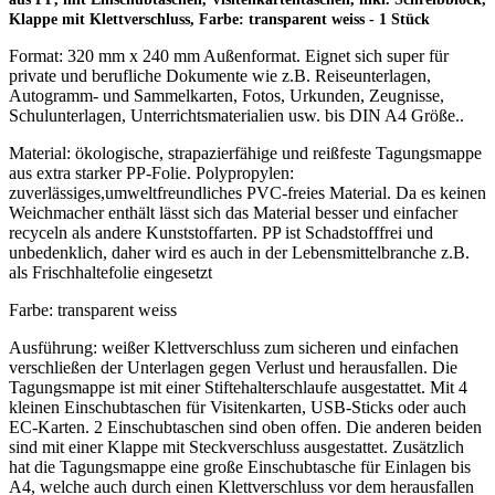
Klappe mit Klettverschluss, Farbe: transparent weiss - 1 Stück
Format: 320 mm x 240 mm Außenformat. Eignet sich super für
private und berufliche Dokumente wie z.B. Reiseunterlagen,
Autogramm- und Sammelkarten, Fotos, Urkunden, Zeugnisse,
Schulunterlagen, Unterrichtsmaterialien usw. bis DIN A4 Größe..
Material: ökologische, strapazierfähige und reißfeste Tagungsmappe
aus extra starker PP-Folie. Polypropylen:
zuverlässiges,umweltfreundliches PVC-freies Material. Da es keinen
Weichmacher enthält lässt sich das Material besser und einfacher
recyceln als andere Kunststoffarten. PP ist Schadstofffrei und
unbedenklich, daher wird es auch in der Lebensmittelbranche z.B.
als Frischhaltefolie eingesetzt
Farbe: transparent weiss
Ausführung: weißer Klettverschluss zum sicheren und einfachen
verschließen der Unterlagen gegen Verlust und herausfallen. Die
Tagungsmappe ist mit einer Stiftehalterschlaufe ausgestattet. Mit 4
kleinen Einschubtaschen für Visitenkarten, USB-Sticks oder auch
EC-Karten. 2 Einschubtaschen sind oben offen. Die anderen beiden
sind mit einer Klappe mit Steckverschluss ausgestattet. Zusätzlich
hat die Tagungsmappe eine große Einschubtasche für Einlagen bis
A4, welche auch durch einen Klettverschluss vor dem herausfallen