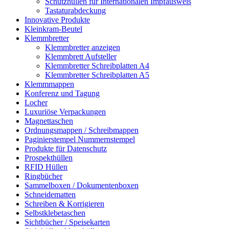
Schutzhüllen für Internationalen Impfausweis
Tastaturabdeckung
Innovative Produkte
Kleinkram-Beutel
Klemmbretter
Klemmbretter anzeigen
Klemmbrett Aufsteller
Klemmbretter Schreibplatten A4
Klemmbretter Schreibplatten A5
Klemmmappen
Konferenz und Tagung
Locher
Luxuriöse Verpackungen
Magnettaschen
Ordnungsmappen / Schreibmappen
Paginierstempel Nummernstempel
Produkte für Datenschutz
Prospekthüllen
RFID Hüllen
Ringbücher
Sammelboxen / Dokumentenboxen
Schneidematten
Schreiben & Korrigieren
Selbstklebetaschen
Sichtbücher / Speisekarten