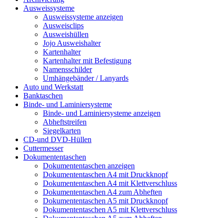
Ausweissysteme
Ausweissysteme anzeigen
Ausweisclips
Ausweishüllen
Jojo Ausweishalter
Kartenhalter
Kartenhalter mit Befestigung
Namensschilder
Umhängebänder / Lanyards
Auto und Werkstatt
Banktaschen
Binde- und Laminiersysteme
Binde- und Laminiersysteme anzeigen
Abheftstreifen
Siegelkarten
CD-und DVD-Hüllen
Cuttermesser
Dokumententaschen
Dokumententaschen anzeigen
Dokumententaschen A4 mit Druckknopf
Dokumententaschen A4 mit Klettverschluss
Dokumententaschen A4 zum Abheften
Dokumententaschen A5 mit Druckknopf
Dokumententaschen A5 mit Klettverschluss