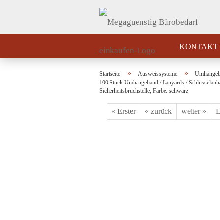
KONTAKT
»
»
Startseite
Ausweissysteme
Umhängebä
100 Stück Umhängeband / Lanyards / Schlüsselanhä
Sicherheitsbruchstelle, Farbe: schwarz
« Erster
« zurück
weiter »
L