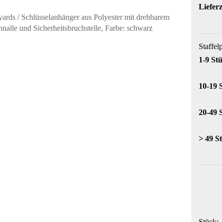
Lieferz
Staffel
1-9 St
10-19 
20-49 
> 49 S
Stück: