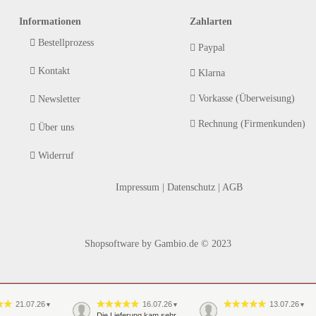
Informationen
Zahlarten
Bestellprozess
Paypal
Kontakt
Klarna
Vorkasse (Überweisung)
Newsletter
Rechnung (Firmenkunden)
Über uns
Widerruf
Impressum
|
Datenschutz
|
AGB
Shopsoftware
by Gambio.de © 2023
21.07.26
16.07.26
13.07.26
▼
▼
▼
Die Lieferung kam sehr