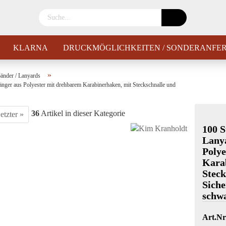
KLARNA
DRUCKMÖGLICHKEITEN / SONDERANFE
»
nder / Lanyards
nger aus Polyester mit drehbarem Karabinerhaken, mit Steckschnalle und
36
Artikel in dieser Kategorie
etzter »
100 
Lanya
Polye
Kara
Steck
Siche
schw
Art.Nr