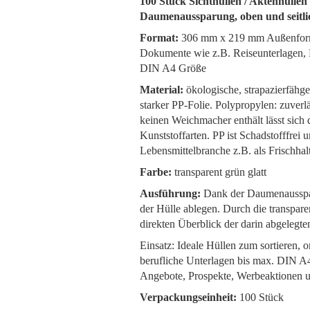
100 Stück Sichthüllen / Aktenhülle
Daumenaussparung, oben und seitlich
Format:
306 mm x 219 mm Außenformat.
Dokumente wie z.B. Reiseunterlagen, 
DIN A4 Größe
Material:
ökologische, strapazierfähge
starker PP-Folie. Polypropylen: zuverl
keinen Weichmacher enthält lässt sich 
Kunststoffarten. PP ist Schadstofffrei 
Lebensmittelbranche z.B. als Frischhalt
Farbe:
transparent grün glatt
Ausführung:
Dank der Daumenausspar
der Hülle ablegen. Durch die transpare
direkten Überblick der darin abgelegt
Einsatz: Ideale Hüllen zum sortieren,
berufliche Unterlagen bis max. DIN A4
Angebote, Prospekte, Werbeaktionen un
Verpackungseinheit:
100 Stück