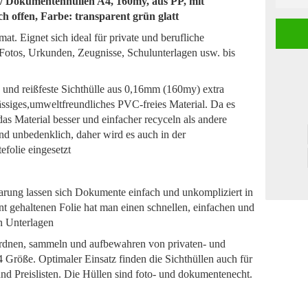
n / Dokumentenhüllen A4, 160my, aus PP, mit
 offen, Farbe: transparent grün glatt
 Eignet sich ideal für private und berufliche
Fotos, Urkunden, Zeugnisse, Schulunterlagen usw. bis
 und reißfeste Sichthülle aus 0,16mm (160my) extra
ässiges,umweltfreundliches PVC-freies Material. Da es
das Material besser und einfacher recyceln als andere
und unbedenklich, daher wird es auch in der
efolie eingesetzt
ung lassen sich Dokumente einfach und unkompliziert in
nt gehaltenen Folie hat man einen schnellen, einfachen und
en Unterlagen
 ordnen, sammeln und aufbewahren von privaten- und
 Größe. Optimaler Einsatz finden die Sichthüllen auch für
d Preislisten. Die Hüllen sind foto- und dokumentenecht.