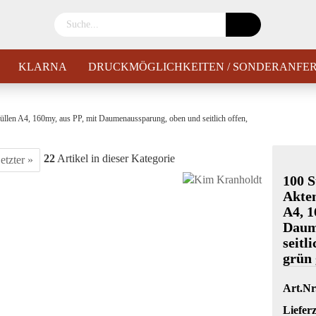
KLARNA
DRUCKMÖGLICHKEITEN / SONDERANFE
üllen A4, 160my, aus PP, mit Daumenaussparung, oben und seitlich offen,
22
Artikel in dieser Kategorie
etzter »
100 S
Akte
A4, 1
Daum
seitl
grün 
Art.Nr
Lieferz