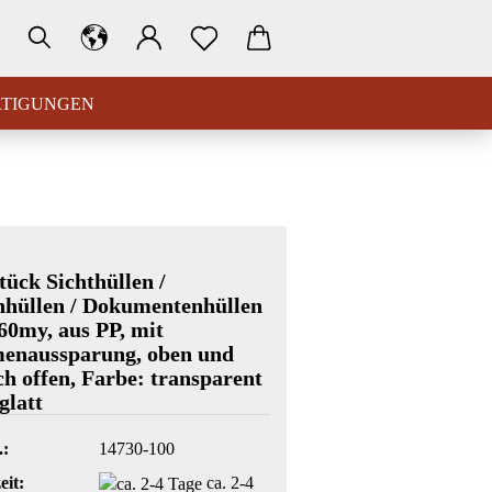
RTIGUNGEN
tück Sichthüllen /
nhüllen / Dokumentenhüllen
60my, aus PP, mit
enaussparung, oben und
ich offen, Farbe: transparent
glatt
.:
14730-100
eit:
ca. 2-4